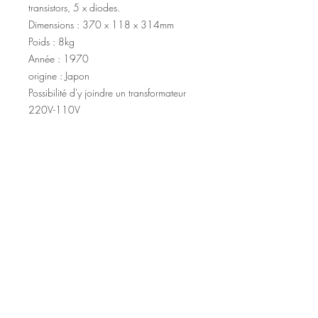
transistors, 5 x diodes.
Dimensions : 370 x 118 x 314mm
Poids : 8kg
Année : 1970
origine : Japon
Possibilité d'y joindre un transformateur
220V-110V
conditions et frais de port
Pour ce produit les frais de port sont:
Possibilité de retrait sur place
jusqu'à 15 kg
Si vous avez la possibilité de venir