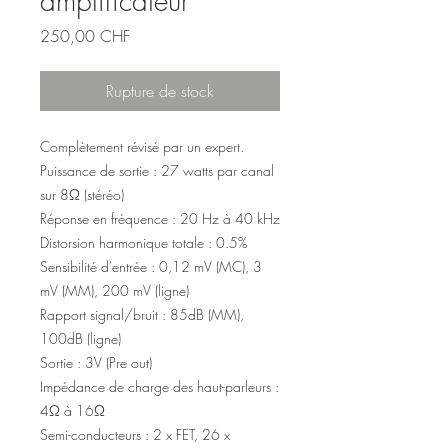
amplificateur
Prix
250,00 CHF
Rupture de stock
Complètement révisé par un expert.
Puissance de sortie : 27 watts par canal
sur 8Ω (stéréo)
Réponse en fréquence : 20 Hz à 40 kHz
Distorsion harmonique totale : 0.5%
Sensibilité d'entrée : 0,12 mV (MC), 3
mV (MM), 200 mV (ligne)
Rapport signal/bruit : 85dB (MM),
100dB (ligne)
Sortie : 3V (Pre out)
Impédance de charge des haut-parleurs :
4Ω à 16Ω
Semi-conducteurs : 2 x FET, 26 x