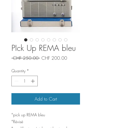
PIck Up REMA bleu
Regular
Sale
 CHF 250.00 
CHF 200.00
Price
Price
Quantity
*
Add to Cart
°pick up REMA bleu
°Révisé