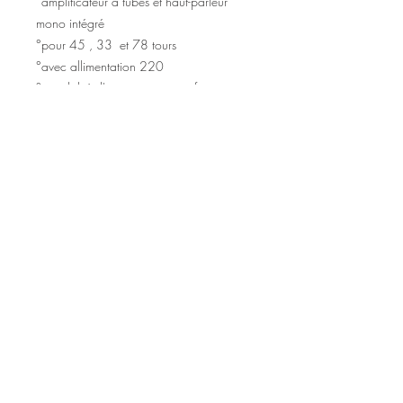
°amplificateur à tubes et haut-parleur
mono intégré
°pour 45 , 33 et 78 tours
°avec allimentation 220
°possibilité d'y ajouter un transformateur
de courrant 220 V -110 V
°Société Remy Armbruster AG Basel, type
Rema
°Année : 1962
frais de port de livraison
frais de port pour la Suisse : 20 CHF
Frais de port pour les USA : 70 CHF
Frais de port pour l'Europe : 45 CHF
FRais de por pour la GRande Bretagne :
45 CHF
© 2024 maison de passe.
FRais de port pour l'Asie : 80 CHF
Powered by
Pearl
En ces temps de COVID, le envois
Organisation.